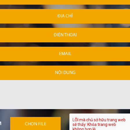
ĐỊA CHỈ
ĐIỆN THOẠI
EMAIL
NỘI DUNG
M
CHỌN FILE