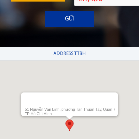
GỬI
ADDRESS TTBH
51 Nguyễn Văn Linh, phường Tân Thuận Tây, Quận 7,
TP. Hồ Chí Minh