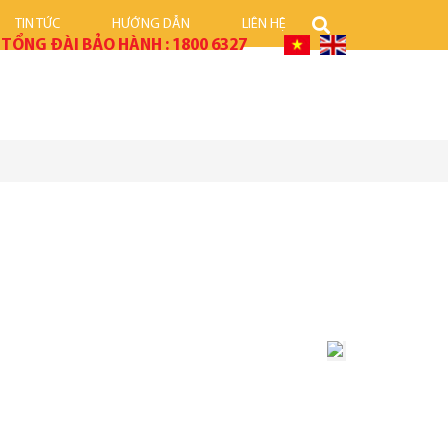
TIN TỨC
HƯỚNG DẪN
LIÊN HỆ
TỔNG ĐÀI BẢO HÀNH :
1800 6327