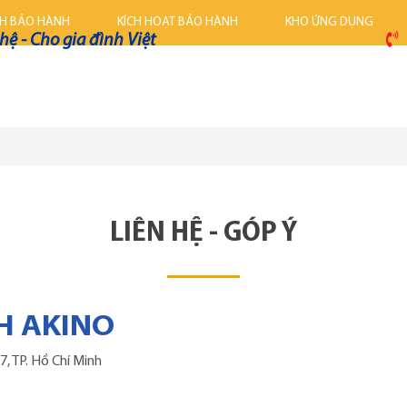
CH BẢO HÀNH
KÍCH HOẠT BẢO HÀNH
KHO ỨNG DỤNG
ệ - Cho gia đình Việt
LIÊN HỆ - GÓP Ý
H AKINO
, TP. Hồ Chí Minh