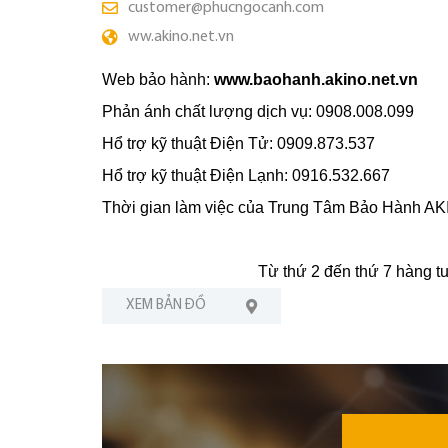
customer@phucngocanh.com
ww.akino.net.vn
Web bảo hành:
www.baohanh.akino.net.vn
Phản ánh chất lượng dịch vụ: 0908.008.099
Hổ trợ kỹ thuật Điện Tử: 0909.873.537
Hổ trợ kỹ thuật Điện Lạnh: 0916.532.667
Thời gian làm việc của Trung Tâm Bảo Hành AKI
Chiều từ 13h0
Từ thứ 2 đến thứ 7 hàng tuần (Chủ nhậ
XEM BẢN ĐỒ